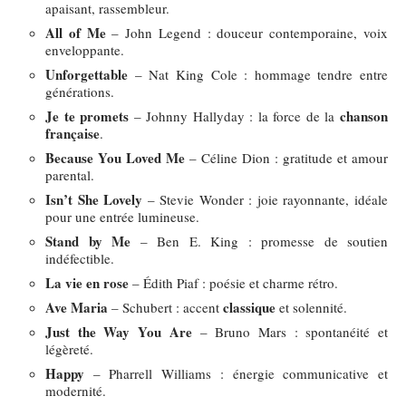
apaisant, rassembleur.
All of Me
– John Legend : douceur contemporaine, voix
enveloppante.
Unforgettable
– Nat King Cole : hommage tendre entre
générations.
Je te promets
chanson
– Johnny Hallyday : la force de la
française
.
Because You Loved Me
– Céline Dion : gratitude et amour
parental.
Isn’t She Lovely
– Stevie Wonder : joie rayonnante, idéale
pour une entrée lumineuse.
Stand by Me
– Ben E. King : promesse de soutien
indéfectible.
La vie en rose
– Édith Piaf : poésie et charme rétro.
Ave Maria
classique
– Schubert : accent
et solennité.
Just the Way You Are
– Bruno Mars : spontanéité et
légèreté.
Happy
– Pharrell Williams : énergie communicative et
modernité.