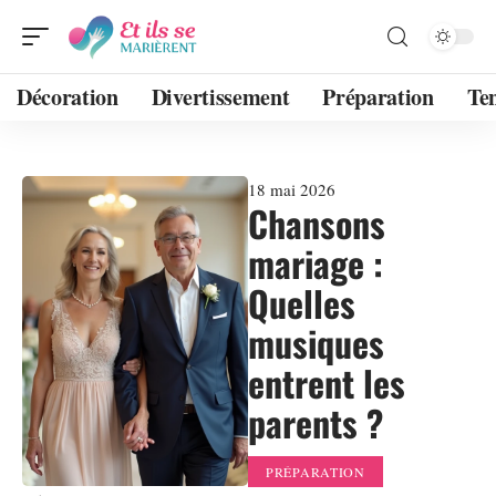
Décoration
Divertissement
Préparation
Te
18 mai 2026
Chansons
mariage :
Quelles
musiques
entrent les
parents ?
PRÉPARATION