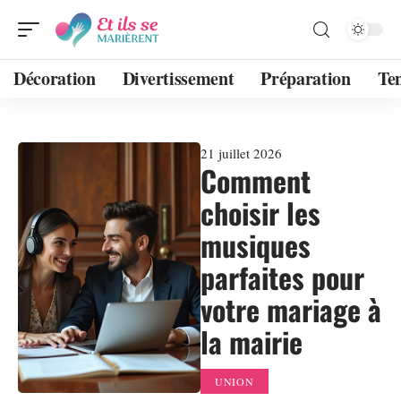
Décoration
Divertissement
Préparation
Te
21 juillet 2026
Comment
choisir les
musiques
parfaites pour
votre mariage à
la mairie
UNION