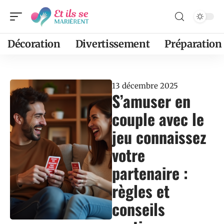
Décoration
Divertissement
Préparation
13 décembre 2025
S’amuser en
couple avec le
jeu connaissez
votre
partenaire :
règles et
conseils