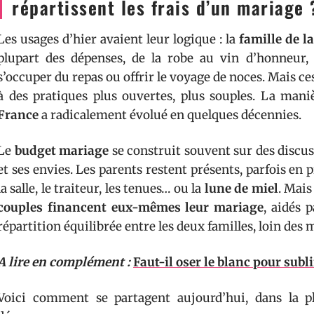
répartissent les frais d’un mariage 
Les usages d’hier avaient leur logique : la
famille de l
plupart des dépenses, de la robe au vin d’honneur,
s’occuper du repas ou offrir le voyage de noces. Mais ce
à des pratiques plus ouvertes, plus souples. La maniè
France
a radicalement évolué en quelques décennies.
Le
budget mariage
se construit souvent sur des discus
et ses envies. Les parents restent présents, parfois e
la salle, le traiteur, les tenues… ou la
lune de miel
. Mais
couples financent eux-mêmes leur mariage
, aidés 
répartition équilibrée entre les deux familles, loin des 
A lire en complément :
Faut-il oser le blanc pour subl
Voici comment se partagent aujourd’hui, dans la pl