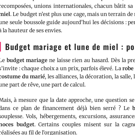
recomposées, unions internationales, chacun bâtit sa
miel
. Le budget n’est plus une cage, mais un terrain d
une seule boussole guide aujourd’hui les décisions : p
à la hauteur de ses envies.
Budget mariage et lune de miel : po
Le
budget mariage
ne laisse rien au hasard. Dès la pr
s’invite : chaque choix a un prix, parfois élevé. La
robe
costume du marié
, les alliances, la décoration, la sall
une part de rêve, une part de calcul.
Mais, à mesure que la date approche, une question s
dans ce plan de financement déjà bien serré ? Le
souplesse. Vols, hébergements, excursions, assurance
noces budget
. Certains couples misent sur la cagno
réalisées au fil de l’organisation.