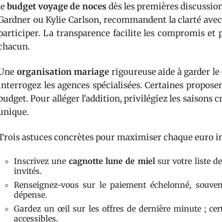
le
budget voyage de noces
dès les premières discussion
Gardner ou Kylie Carlson, recommandent la clarté avec 
participer. La transparence facilite les compromis et 
chacun.
Une
organisation mariage
rigoureuse aide à garder le 
interrogez les agences spécialisées. Certaines propose
budget. Pour alléger l’addition, privilégiez les saisons c
unique.
Trois astuces concrètes pour maximiser chaque euro in
Inscrivez une
cagnotte lune de miel
sur votre liste d
invités.
Renseignez-vous sur le paiement échelonné, souvent
dépense.
Gardez un œil sur les offres de dernière minute ; cer
accessibles.