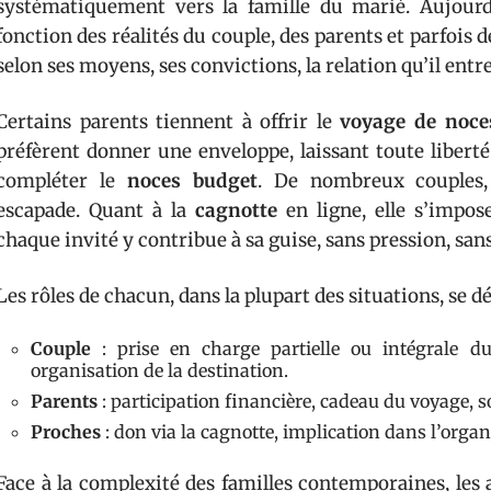
systématiquement vers la famille du marié. Aujourd
fonction des réalités du couple, des parents et parfois 
selon ses moyens, ses convictions, la relation qu’il entr
Certains parents tiennent à offrir le
voyage de noce
préfèrent donner une enveloppe, laissant toute liberté
compléter le
noces budget
. De nombreux couples,
escapade. Quant à la
cagnotte
en ligne, elle s’impo
chaque invité y contribue à sa guise, sans pression, sa
Les rôles de chacun, dans la plupart des situations, se dé
Couple
: prise en charge partielle ou intégrale du
organisation de la destination.
Parents
: participation financière, cadeau du voyage, s
Proches
: don via la cagnotte, implication dans l’organ
Face à la complexité des familles contemporaines, les 