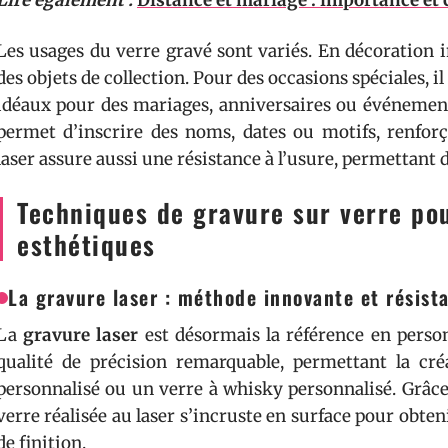
Lire également :
Distance et mariage : importance et
Les usages du verre gravé sont variés. En décoration in
des objets de collection. Pour des occasions spéciales, i
idéaux pour des mariages, anniversaires ou événements
permet d’inscrire des noms, dates ou motifs, renforç
laser assure aussi une résistance à l’usure, permettant de
Techniques de gravure sur verre pou
esthétiques
La gravure laser : méthode innovante et résist
La
gravure laser
est désormais la référence en person
qualité de précision remarquable, permettant la cré
personnalisé ou un verre à whisky personnalisé. Grâce 
verre réalisée au laser s’incruste en surface pour obteni
de finition.