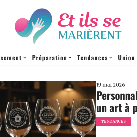
ssement
Préparation
Tendances
Union
19 mai 2026
Personnal
un art à 
TENDANCES