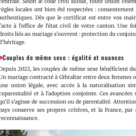
centrale. Selon le code civil suisse, toute union céléb
règles locales ont bien été respectées : consentement 
authentiques. Dès que le certificat est entre vos main
l’acte à l’office de l’état civil de votre canton. Une fo
droits liés au mariage s’ouvrent : protection du conjo
d’héritage.
Couples de même sexe : égalité et nuances
Depuis 2022, les couples de même sexe bénéficient du 
Un mariage contracté à Gibraltar entre deux femme
une union légale, avec accès à la naturalisation sim
coparentalité et à l’adoption conjointe. Ces avancées
qu’il s’agisse de succession ou de parentalité. Attenti
pays conserve ses propres critères, et la France, par
reconnaissance.