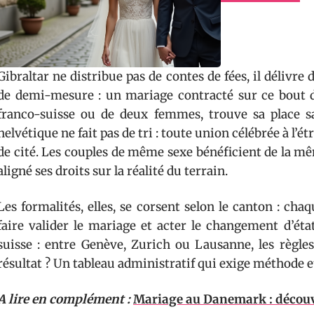
Gibraltar ne distribue pas de contes de fées, il délivre d
de demi-mesure : un mariage contracté sur ce bout de
franco-suisse ou de deux femmes, trouve sa place san
helvétique ne fait pas de tri : toute union célébrée à l’ét
de cité. Les couples de même sexe bénéficient de la mê
aligné ses droits sur la réalité du terrain.
Les formalités, elles, se corsent selon le canton : ch
faire valider le mariage et acter le changement d’état
suisse : entre Genève, Zurich ou Lausanne, les règles
résultat ? Un tableau administratif qui exige méthode e
A lire en complément :
Mariage au Danemark : découv