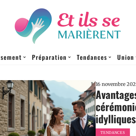
ssement
Préparation
Tendances
Union
16 novembre 202
Avantages
cérémonie,
idylliques
TENDANCES