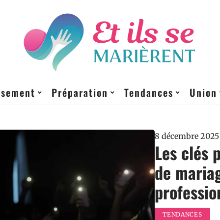
ssement
Préparation
Tendances
Union
8 décembre 2025
Les clés 
de maria
professio
TENDANCES