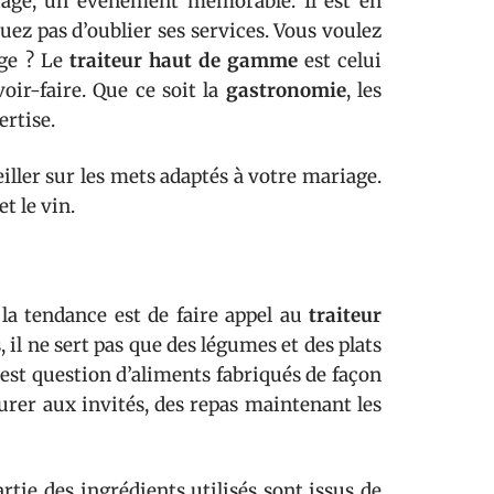
riage, un événement mémorable. Il est en
uez pas d’oublier ses services. Vous voulez
age ? Le
traiteur haut de gamme
est celui
voir-faire. Que ce soit la
gastronomie
, les
rtise.
eiller sur les mets adaptés à votre mariage.
t le vin.
la tendance est de faire appel au
traiteur
 il ne sert pas que des légumes et des plats
 est question d’aliments fabriqués de façon
surer aux invités, des repas maintenant les
artie des ingrédients utilisés sont issus de