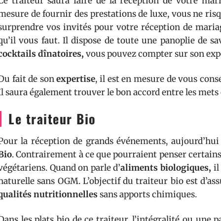
Ce traiteur saura faire de la réception de votre ma
mesure de fournir des prestations de luxe, vous ne risq
surprendre vos invités pour votre réception de mari
qu’il vous faut. Il dispose de toute une panoplie de sa
cocktails dînatoires,
vous pouvez compter sur son expe
Du fait de son
expertise
, il est en mesure de vous cons
Il saura également trouver le bon accord entre les mets e
Le traiteur Bio
Pour la réception de grands événements, aujourd’hui 
Bio
. Contrairement à ce que pourraient penser certains,
végétariens. Quand on parle d’
aliments biologiques,
il
naturelle sans OGM. L’objectif du traiteur bio est d’as
qualités nutritionnelles
sans apports chimiques.
Dans les plats bio de ce traiteur, l’intégralité ou une p