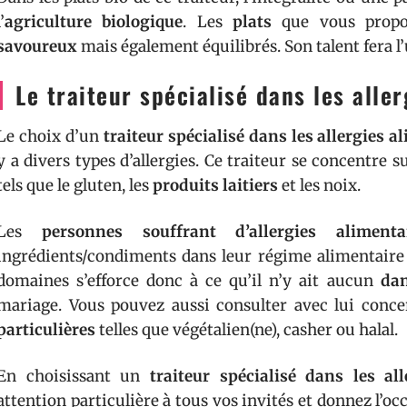
l’
agriculture biologique
. Les
plats
que vous propos
savoureux
mais également équilibrés. Son talent fera l
Le traiteur spécialisé dans les alle
Le choix d’un
traiteur spécialisé dans les allergies a
y a divers types d’allergies. Ce traiteur se concentre 
tels que le gluten, les
produits laitiers
et les noix.
Les
personnes souffrant d’allergies alimenta
ingrédients/condiments dans leur régime alimentaire q
domaines s’efforce donc à ce qu’il n’y ait aucun
dan
mariage. Vous pouvez aussi consulter avec lui conc
particulières
telles que végétalien(ne), casher ou halal.
En choisissant un
traiteur spécialisé dans les al
attention particulière à tous vos invités et donnez l’oc